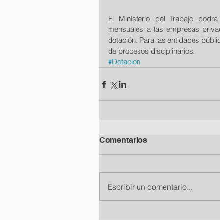
El Ministerio del Trabajo podr
mensuales a las empresas privad
dotación. Para las entidades públi
de procesos disciplinarios.
#Dotacion
Comentarios
Escribir un comentario...