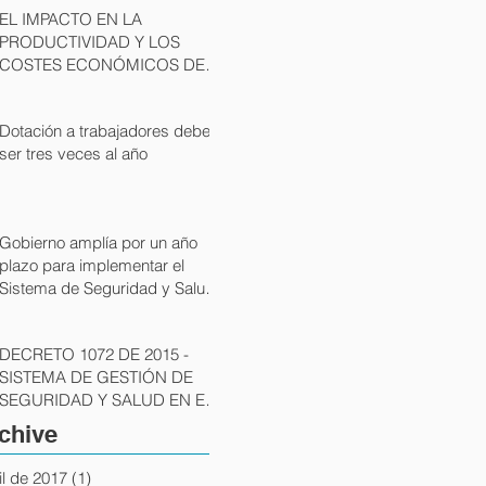
EL IMPACTO EN LA
PRODUCTIVIDAD Y LOS
COSTES ECONÓMICOS DEL
ESTRÉS RELACIONADO CON
EL TRABAJO Y LOS T
Dotación a trabajadores debe
ser tres veces al año
Gobierno amplía por un año
plazo para implementar el
Sistema de Seguridad y Salud
en el Trabajo
DECRETO 1072 DE 2015 -
SISTEMA DE GESTIÓN DE
SEGURIDAD Y SALUD EN EL
TRABAJO - SGSST
chive
il de 2017
(1)
1 entrada