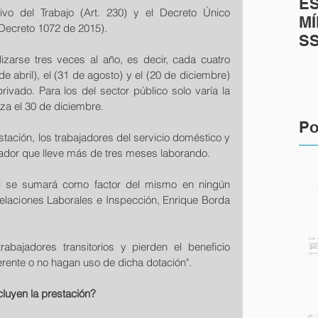
E
ivo del Trabajo (Art. 230) y el Decreto Único 
MÍ
(Decreto 1072 de 2015).
S
zarse tres veces al año, es decir, cada cuatro 
e abril), el (31 de agosto) y el (20 de diciembre) 
rivado. Para los del sector público solo varía la 
iza el 30 de diciembre.
Po
tación, los trabajadores del servicio doméstico y 
ajador que lleve más de tres meses laborando.
 ni se sumará como factor del mismo en ningún 
Relaciones Laborales e Inspección, Enrique Borda 
abajadores transitorios y pierden el beneficio 
erente o no hagan uso de dicha dotación".
luyen la prestación?