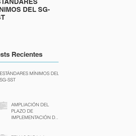
STÁNDARES
TEMAS PARA LA
¿C
NIMOS DEL SG-
INDUCCIÓN Y/O
LA
ST
REINDUCCIÓN EN
DE
SEGURIDAD Y
VA
SALUD EN EL
RI
TRABAJO
sts Recientes
ESTÁNDARES MÍNIMOS DEL
SG-SST
AMPLIACIÓN DEL
PLAZO DE
IMPLEMENTACIÓN DEL
SG-SST