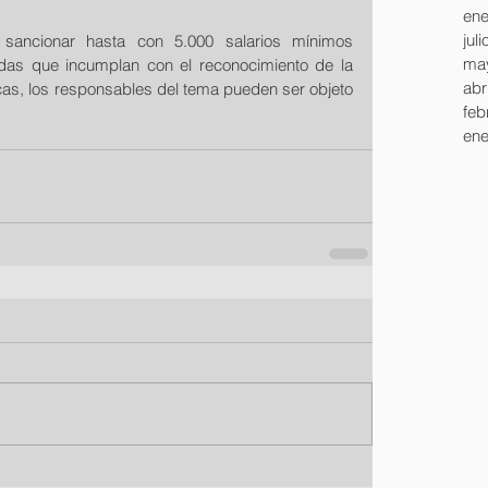
ene
jul
á sancionar hasta con 5.000 salarios mínimos 
ma
as que incumplan con el reconocimiento de la 
abr
cas, los responsables del tema pueden ser objeto 
feb
ene