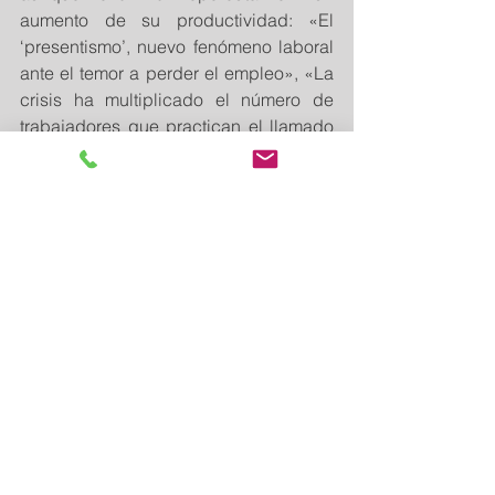
aumento de su productividad: «El 
‘presentismo’, nuevo fenómeno laboral 
ante el temor a perder el empleo», «La 
crisis ha multiplicado el número de 
trabajadores que practican el llamado 
presentismo laboral
#RiesgoPsicosocial
Comentarios
Escribir un comentario...