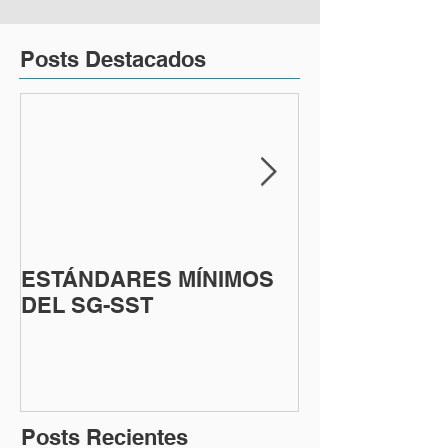
Posts Destacados
ESTÁNDARES MÍNIMOS
TEMAS PARA
DEL SG-SST
INDUCCIÓN Y
REINDUCCIÓ
SEGURIDAD 
EL TRABAJO